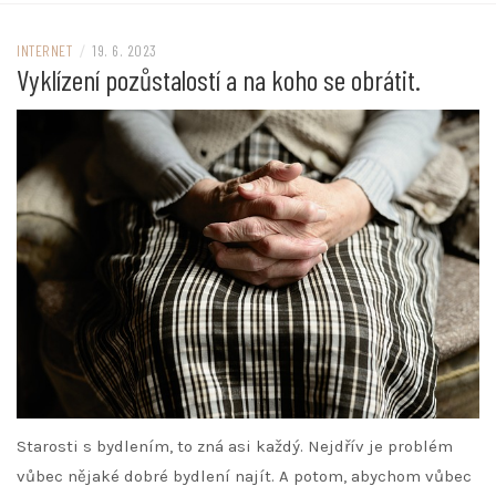
INTERNET
/
19. 6. 2023
Vyklízení pozůstalostí a na koho se obrátit.
Starosti s bydlením, to zná asi každý. Nejdřív je problém
vůbec nějaké dobré bydlení najít. A potom, abychom vůbec