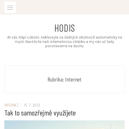
Skip
to
content
HODIS
Ať vás trápí cokoliv, neklesejte za žádných okolností automaticky na
mysli. Navštivte naši internetovou stránku a my vás už tady
povzneseme na duchu.
Rubrika:
Internet
INTERNET
/
15. 7. 2023
Tak to samozřejmě využijete