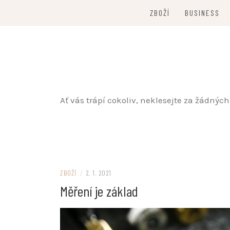
Skip
ZBOŽÍ
BUSINESS
to
content
Ať vás trápí cokoliv, neklesejte za žádný
ZBOŽÍ
/
2. 1. 2021
Měření je základ