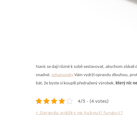
Navíc se dají různé k sobě sestavovat, abychom získali 
snadné.
Johansonky
Vám vydrží opravdu dlouhou, proto
bát, že byste si koupili předražený výrobek,
který nic n
4/5 - (4 votes)
Navigace
< Opravdu prášky na hubnutí fungují?
pro
příspěvek