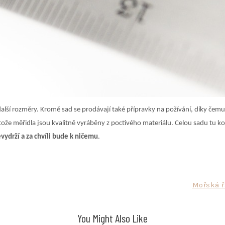
další rozměry. Kromě sad se prodávají také přípravky na požívání, díky čem
že měřidla jsou kvalitně vyráběny z poctivého materiálu. Celou sadu tu k
evydrží a za chvíli bude k ničemu
.
Mořská ř
You Might Also Like