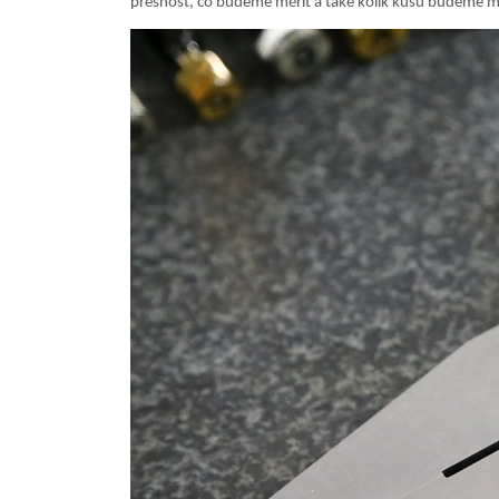
přesnost, co budeme měřit a také kolik kusů budeme měř