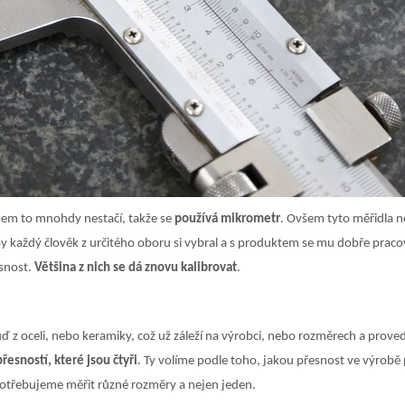
všem to mnohdy nestačí, takže se
používá mikrometr
. Ovšem tyto měřidla ne
aby každý člověk z určitého oboru si vybral a s produktem se mu dobře prac
esnost.
Většina z nich se dá znovu kalibrovat
.
 oceli, nebo keramiky, což už záleží na výrobci, nebo rozměrech a proveden
řesností, které jsou čtyři
. Ty volíme podle toho, jakou přesnost ve výrobě
e potřebujeme měřit různé rozměry a nejen jeden.