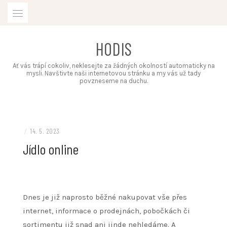
Skip
to
content
HODIS
Ať vás trápí cokoliv, neklesejte za žádných okolností automaticky na
mysli. Navštivte naši internetovou stránku a my vás už tady
povzneseme na duchu.
/
14. 5. 2023
Jídlo online
Dnes je již naprosto běžné nakupovat vše přes
internet, informace o prodejnách, pobočkách či
sortimentu již snad ani jinde nehledáme. A