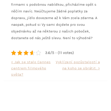
firmami s podobnou nabídkou, přicházíme opět s
něčím navíc. Neúčtujeme žádné poplatky za
dopravu, jídlo dovezeme až k Vám zcela zdarma. A
naopak, pokud si Vy sami dojdete pro svou
objednávku až na některou z našich poboček,
dostanete od nás ještě slevu. Není to výhodné?
3.6/5 - (11 votes)
Navigace
< Jak se stalo Cannes
Vyklízení pozůstalostí a
centrem filmového
na koho se obrátit. >
pro
světa?
příspěvek