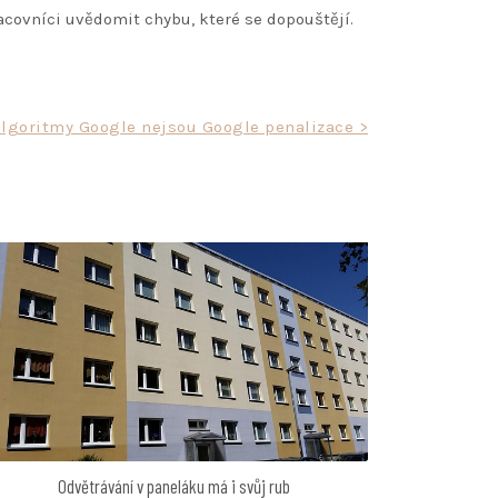
racovníci uvědomit chybu, které se dopouštějí.
lgoritmy Google nejsou Google penalizace >
Odvětrávání v paneláku má i svůj rub