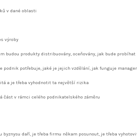
ků v dané oblasti
es výroby
m budou produkty distribuovány, oceňovány, jak bude probíhat
 podnik potřebuje, jaké je jejich vzdělání, jak funguje manag
itá a je třeba vyhodnotit ta největší rizika
tá část v rámci celého podnikatelského záměru
 byznysu daří, je třeba firmu někam posunout, je třeba vyhotovi