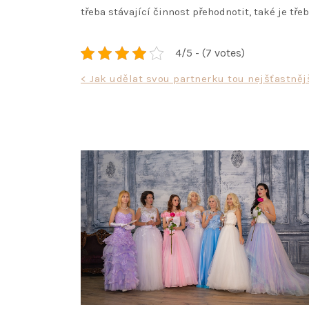
třeba stávající činnost přehodnotit, také je tř
4/5 - (7 votes)
Navigace
< Jak udělat svou partnerku tou nejšťastněj
pro
příspěvek