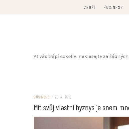
Skip
ZBOŽÍ
BUSINESS
to
content
Ať vás trápí cokoliv, neklesejte za žádný
BUSINESS
/
25. 4. 2019
Mít svůj vlastní byznys je snem mno